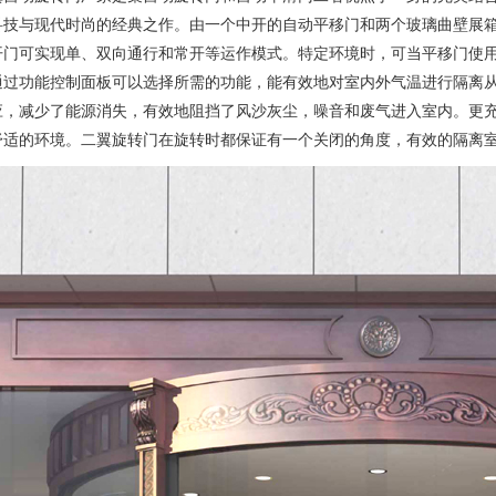
科技与现代时尚的经典之作。由一个中开的自动平移门和两个玻璃曲壁展
开门可实现单、双向通行和常开等运作模式。特定环境时，可当平移门使
通过功能控制面板可以选择所需的功能，能有效地对室内外气温进行隔离
应，减少了能源消失，有效地阻挡了风沙灰尘，噪音和废气进入室内。更
舒适的环境。二翼旋转门在旋转时都保证有一个关闭的角度，有效的隔离室