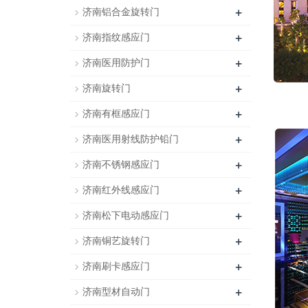
+
济南铝合金旋转门
+
济南指纹感应门
+
济南医用防护门
+
济南旋转门
+
济南有框感应门
+
济南医用射线防护铅门
+
济南不锈钢感应门
+
济南红外线感应门
+
济南松下电动感应门
+
济南铜艺旋转门
+
济南刷卡感应门
+
济南型材自动门