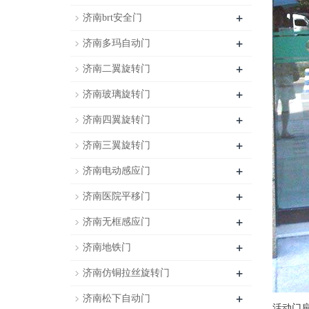
+
济南brt安全门
+
济南多玛自动门
+
济南二翼旋转门
+
济南玻璃旋转门
+
济南四翼旋转门
+
济南三翼旋转门
+
济南电动感应门
+
济南医院平移门
+
济南无框感应门
+
济南地铁门
+
济南仿铜拉丝旋转门
+
济南松下自动门
活动门扇