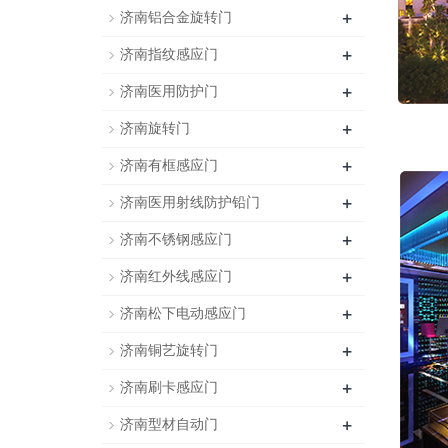
+
济南铝合金旋转门
+
济南指纹感应门
+
济南医用防护门
+
济南旋转门
+
济南有框感应门
+
济南医用射线防护铅门
+
济南不锈钢感应门
+
济南红外线感应门
+
济南松下电动感应门
+
济南铜艺旋转门
+
济南刷卡感应门
+
济南型材自动门