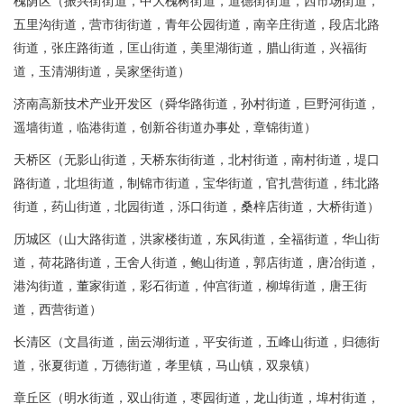
槐荫区（振兴街街道，中大槐树街道，道德街街道，西市场街道，
五里沟街道，营市街街道，青年公园街道，南辛庄街道，段店北路
街道，张庄路街道，匡山街道，美里湖街道，腊山街道，兴福街
道，玉清湖街道，吴家堡街道）
济南高新技术产业开发区（舜华路街道，孙村街道，巨野河街道，
遥墙街道，临港街道，创新谷街道办事处，章锦街道）
天桥区（无影山街道，天桥东街街道，北村街道，南村街道，堤口
路街道，北坦街道，制锦市街道，宝华街道，官扎营街道，纬北路
街道，药山街道，北园街道，泺口街道，桑梓店街道，大桥街道）
历城区（山大路街道，洪家楼街道，东风街道，全福街道，华山街
道，荷花路街道，王舍人街道，鲍山街道，郭店街道，唐冶街道，
港沟街道，董家街道，彩石街道，仲宫街道，柳埠街道，唐王街
道，西营街道）
长清区（文昌街道，崮云湖街道，平安街道，五峰山街道，归德街
道，张夏街道，万德街道，孝里镇，马山镇，双泉镇）
章丘区（明水街道，双山街道，枣园街道，龙山街道，埠村街道，