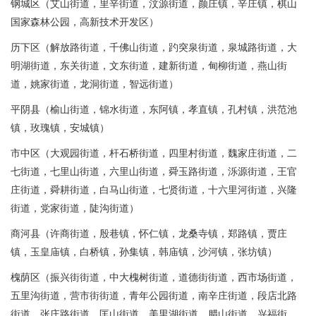
钢城区（艾山街道，里辛街道，汶源街道，颜庄镇，辛庄镇，棋山
国家森林公园，高新技术开发区）
历下区（解放路街道，千佛山街道，趵突泉街道，泉城路街道，大
明湖街道，东关街道，文东街道，建新街道，甸柳街道，燕山街
道，姚家街道，龙洞街道，智远街道）
平阴县（榆山街道，锦水街道，东阿镇，孝直镇，孔村镇，洪范池
镇，玫瑰镇，安城镇）
市中区（大观园街道，杆石桥街道，四里村街道，魏家庄街道，二
七街道，七里山街道，六里山街道，舜玉路街道，泺源街道，王官
庄街道，舜耕街道，白马山街道，七贤街道，十六里河街道，兴隆
街道，党家街道，陡沟街道）
商河县（许商街道，殷巷镇，怀仁镇，龙桑寺镇，郑路镇，贾庄
镇，玉皇庙镇，白桥镇，孙集镇，韩庙镇，沙河镇，张坊镇）
槐荫区（振兴街街道，中大槐树街道，道德街街道，西市场街道，
五里沟街道，营市街街道，青年公园街道，南辛庄街道，段店北路
街道，张庄路街道，匡山街道，美里湖街道，腊山街道，兴福街