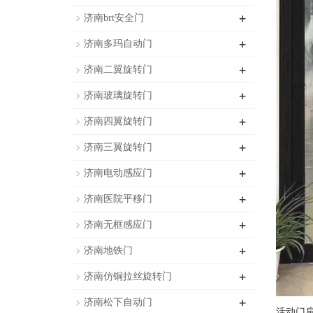
+
济南brt安全门
+
济南多玛自动门
+
济南二翼旋转门
+
济南玻璃旋转门
+
济南四翼旋转门
+
济南三翼旋转门
+
济南电动感应门
+
济南医院平移门
+
济南无框感应门
+
济南地铁门
+
济南仿铜拉丝旋转门
+
济南松下自动门
活动门扇