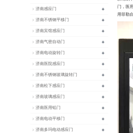
门，医
+
济南感应门
用菲勒
+
济南不锈钢平移门
+
济南宾馆感应门
+
济南气密自动门
+
济南电动旋转门
+
济南医院感应门
+
济南不锈钢玻璃旋转门
+
济南松下感应门
+
济南玻璃感应门
+
济南医用铅门
+
济南电动平移门
+
济南多玛电动感应门