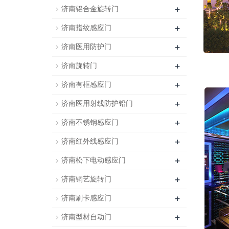
+
济南铝合金旋转门
+
济南指纹感应门
+
济南医用防护门
+
济南旋转门
+
济南有框感应门
+
济南医用射线防护铅门
+
济南不锈钢感应门
+
济南红外线感应门
+
济南松下电动感应门
+
济南铜艺旋转门
+
济南刷卡感应门
+
济南型材自动门